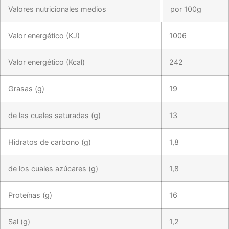
Valores nutricionales medios
por 100g
Valor energético (KJ)
1006
Valor energético (Kcal)
242
Grasas (g)
19
de las cuales saturadas (g)
13
Hidratos de carbono (g)
1,8
de los cuales azúcares (g)
1,8
Proteínas (g)
16
Sal (g)
1,2