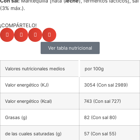
Con sal:
Mantequilla [nata (
leche
), fermentos lácticos], sal
(3% máx.).
¡COMPÁRTELO!
Ver tabla nutricional
Valores nutricionales medios
por 100g
Valor energético (KJ)
3054 (Con sal 2989)
Valor energético (Kcal)
743 (Con sal 727)
Grasas (g)
82 (Con sal 80)
de las cuales saturadas (g)
57 (Con sal 55)