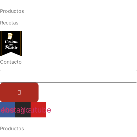
Ir
al
Productos
contenido
Recetas
Contacto
cebook
Instagram
Youtube
Productos