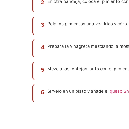
En otra bandeja, coloca el pimiento co
2
Pela los pimientos una vez fríos y córtal
3
Prepara la vinagreta mezclando la mosta
4
Mezcla las lentejas junto con el pimiento
5
Sírvelo en un plato y añade el
queso Sn
6