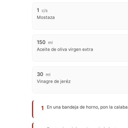
1
c/s
Mostaza
150
ml
Aceite de oliva virgen extra
30
ml
Vinagre de jeréz
En una bandeja de horno, pon la calabaz
1