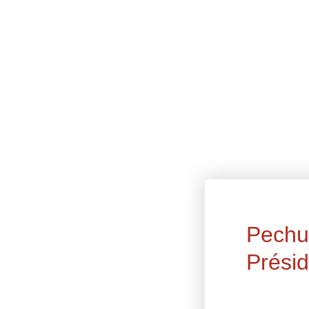
Pechug
Présid