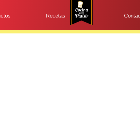
uctos
Recetas
Contac