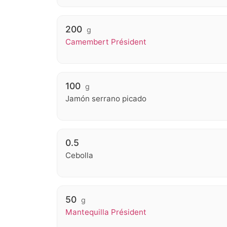
200
g
Camembert Président
100
g
Jamón serrano picado
0.5
Cebolla
50
g
Mantequilla Président