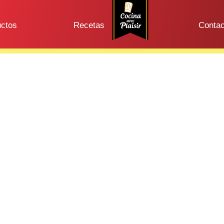
uctos
Recetas
Contac