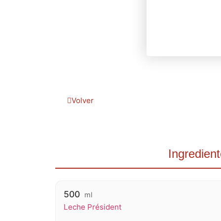
Volver
Ingredien
500
ml
Leche Président